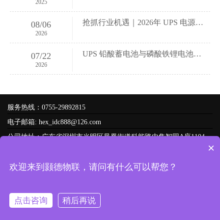
2025
抢抓行业机遇｜2026年 UPS 电源市场变革与发展趋势分析
08/06
2026
UPS 铅酸蓄电池与磷酸铁锂电池选型对比干货
07/22
2026
服务热线：0755-29892815
电子邮箱: hex_idc888@126.com
公司地址：广东省深圳市光明区凤凰街道科能路中集智园A座1104
×
友情链接：
技术支持
欢迎来到颢德物联，请问有什么可以帮您？
Copyright © 2022 -
2026
颢德物联科技（深圳）有限公司 备案号：
粤ICP备2022155499号-1
网站地图
腾云建站仅向商家提供技术服务
点击咨询
稍后再说
粤公网安备 44031102000851号