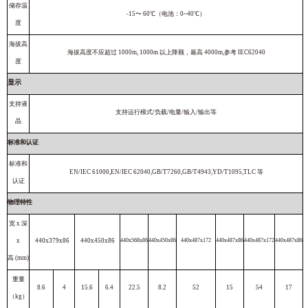
储存温
-15〜 60℃（电池：0~40℃）
度
海拔高
海拔高度不应超过 1000m, 1000m 以上降额，最高 4000m,参考 IEC62040
度
显示
支持液
支持运行模式/负载/电量/输入/输出等
晶
标准和认证
标准和
EN/IEC 61000,EN/IEC 62040,GB/T7260,GB/T4943,YD/T1095,TLC 等
认证
物理特性
宽 x 深
x
440x379x86
440x450x86
440x568x86
440x450x86
440x487x172
440x487x86
440x487x172
440x487x86
高 (mm)
重量
8.6
4
15.6
6.4
22.5
8.2
52
15
54
17
（kg）