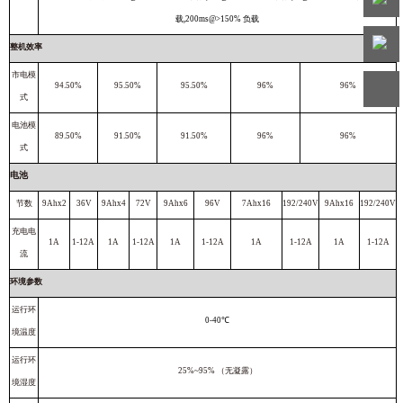
载,200ms@>150% 负载
客服
整机效率
热线
市电模
微信
94.50%
95.50%
95.50%
96%
96%
客服
式
电池模
89.50%
91.50%
91.50%
96%
96%
式
电池
节数
9Ahx2
36V
9Ahx4
72V
9Ahx6
96V
7Ahx16
192/240V
9Ahx16
192/240V
充电电
1A
1-12A
1A
1-12A
1A
1-12A
1A
1-12A
1A
1-12A
流
环境参数
运行环
0-40℃
境温度
运行环
25%~95% （无凝露）
境湿度