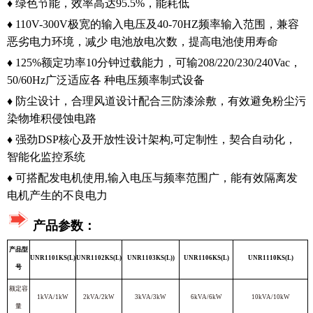
♦ 绿色节能，效率高达95.5%，能耗低
♦ 110V-300V极宽的输入电压及40-70HZ频率输入范围，兼容
恶劣电力环境，减少 电池放电次数，提高电池使用寿命
♦ 125%额定功率10分钟过载能力，可输208/220/230/240Vac，
50/60Hz广泛适应各 种电压频率制式设备
♦ 防尘设计，合理风道设计配合三防漆涂敷，有效避免粉尘污
染物堆积侵蚀电路
♦ 强劲DSP核心及开放性设计架构,可定制性，契合自动化，
智能化监控系统
♦ 可搭配发电机使用,输入电压与频率范围广，能有效隔离发
电机产生的不良电力
产品参数：
产品型
UNR1101KS(L)
UNR1102KS(L)
UNR1103KS(L))
UNR1106KS(L)
UNR1110KS(L)
号
额定容
1kVA/1kW
2kVA/2kW
3kVA/3kW
6kVA/6kW
10kVA/10kW
量