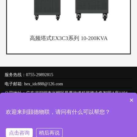
高频塔式EX3C3系列 10-200KVA
服务热线：0755-29892815
电子邮箱: hex_idc888@126.com
公司地址：广东省深圳市光明区凤凰街道科能路中集智园A座1104
×
友情链接：
技术支持
欢迎来到颢德物联，请问有什么可以帮您？
Copyright © 2022 -
2026
颢德物联科技（深圳）有限公司 备案号：
粤ICP备2022155499号-1
网站地图
腾云建站仅向商家提供技术服务
点击咨询
稍后再说
粤公网安备 44031102000851号