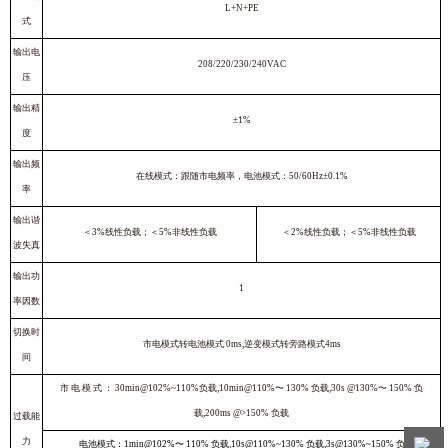
L+N+PE
式
输出电
208/220/230/240VAC
压
输出精
±1%
度
输出频
在线模式：跟随市电频率，电池模式：50/60Hz±0.1%
率
输出谐
＜3%线性负载；＜5%非线性负载
＜2%线性负载；＜5%非线性负载
波失真
输出功
1
率因数
切换时
市电模式转电池模式 0ms,逆变模式转旁路模式4ms
间
市 电 模 式 ： 30min@102%~110%负载,10min@110%〜 130% 负载,30s @130%〜 150% 负
载,200ms @>150% 负载
过载能
力
电池模式：1min@102%〜 110% 负载,10s@110%~130% 负载,3s@130%~150% 负