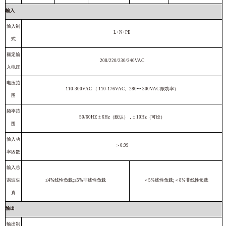
输入
输入制
L+N+PE
式
额定输
208/220/230/240VAC
入电压
电压范
110-300VAC （ 110-176VAC、280
〜
300VAC 限功率）
围
频率范
50/60HZ ± 6Hz（默认），± 10Hz（可设）
围
输入功
＞0.99
率因数
输入总
谐波失
≤4%线性负载;≤5%非线性负载
＜5%线性负载;＜8%非线性负载
真
输出
输出制